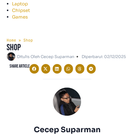
Laptop
Chipset
Games
Home
»
Shop
Shop
Ditulis Oleh
Cecep Suparman
Diperbarui:
02/12/2025
Share Article
Cecep Suparman