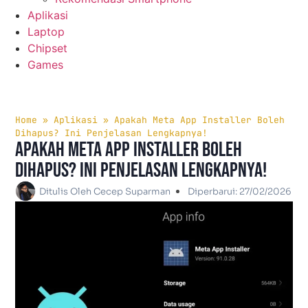
Aplikasi
Laptop
Chipset
Games
Home
»
Aplikasi
»
Apakah Meta App Installer Boleh
Dihapus? Ini Penjelasan Lengkapnya!
Apakah Meta App Installer Boleh
Dihapus? Ini Penjelasan Lengkapnya!
Ditulis Oleh
Cecep Suparman
Diperbarui:
27/02/2026