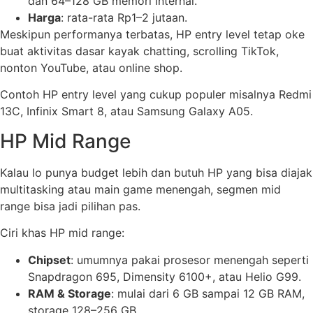
dan 64–128 GB memori internal.
Harga
: rata-rata Rp1–2 jutaan.
Meskipun performanya terbatas, HP entry level tetap oke
buat aktivitas dasar kayak chatting, scrolling TikTok,
nonton YouTube, atau online shop.
Contoh HP entry level yang cukup populer misalnya Redmi
13C, Infinix Smart 8, atau Samsung Galaxy A05.
HP Mid Range
Kalau lo punya budget lebih dan butuh HP yang bisa diajak
multitasking atau main game menengah, segmen mid
range bisa jadi pilihan pas.
Ciri khas HP mid range:
Chipset
: umumnya pakai prosesor menengah seperti
Snapdragon 695, Dimensity 6100+, atau Helio G99.
RAM & Storage
: mulai dari 6 GB sampai 12 GB RAM,
storage 128–256 GB.