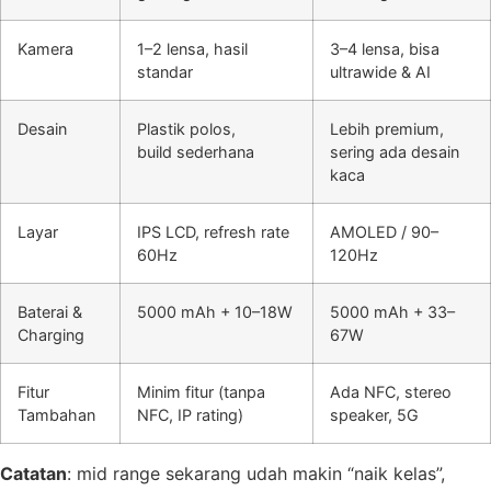
Kamera
1–2 lensa, hasil
3–4 lensa, bisa
standar
ultrawide & AI
Desain
Plastik polos,
Lebih premium,
build sederhana
sering ada desain
kaca
Layar
IPS LCD, refresh rate
AMOLED / 90–
60Hz
120Hz
Baterai &
5000 mAh + 10–18W
5000 mAh + 33–
Charging
67W
Fitur
Minim fitur (tanpa
Ada NFC, stereo
Tambahan
NFC, IP rating)
speaker, 5G
Catatan
: mid range sekarang udah makin “naik kelas”,